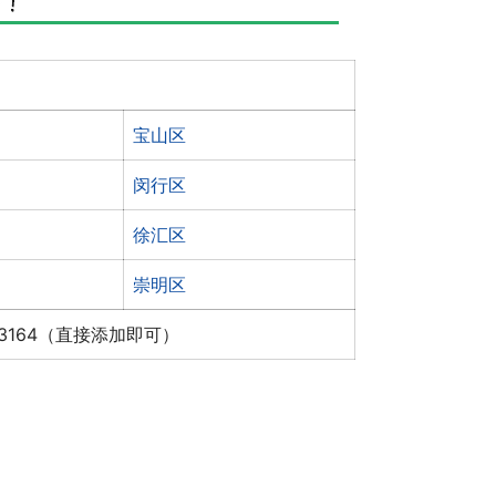
宝山区
闵行区
徐汇区
崇明区
x3164（直接添加即可）