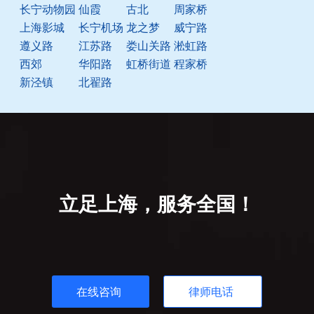
长宁动物园
仙霞
古北
周家桥
上海影城
长宁机场
龙之梦
威宁路
遵义路
江苏路
娄山关路
淞虹路
西郊
华阳路
虹桥街道
程家桥
新泾镇
北翟路
立足上海，服务全国！
在线咨询
律师电话