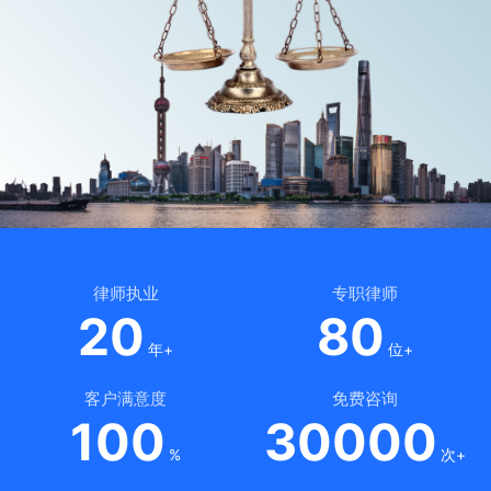
律师执业
专职律师
20
80
年+
位+
客户满意度
免费咨询
100
30000
%
次+