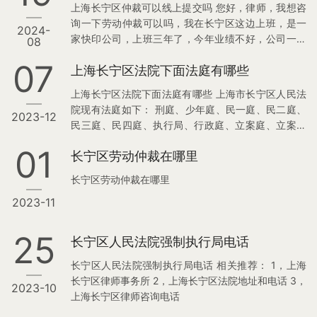
上海长宁区仲裁可以线上提交吗 您好，律师，我想咨
询一下劳动仲裁可以吗，我在长宁区这边上班，是一
2024-
家快印公司，上班三年了，今年业绩不好，公司一直
08
在裁员，我们设计部门裁掉一半的人了。我是昨天收
07
上海长宁区法院下面法庭有哪些
到裁员通知，让我在离职通知书上签字，我没有签，
我想咨询一下被裁员注意事项，还有长宁区这边仲裁
上海长宁区法院下面法庭有哪些 上海市长宁区人民法
申请可以线上提交吗？ 请律师解答，非常感谢。 长宁
院现有法庭如下： 刑庭、少年庭、民一庭、民二庭、
2023-12
律师在线解答： 您好，这位咨询人。 如果您接到公司
民三庭、民四庭、执行局、行政庭、立案庭、立案二
裁员的消息，有一些注意事项需要关注： 1，收集证
庭、审监庭、诉调对接中心等12个审判业务庭(局)。
据，保存工作相关证据，比如电子文件，纸质文件，
01
长宁区劳动仲裁在哪里
长宁区法院信息： 相关推荐： 1，上海长宁区法院地
工资条、劳动合同、打卡记录等…
址和电话 2，上海长宁区律师事务所
长宁区劳动仲裁在哪里
2023-11
25
长宁区人民法院强制执行局电话
长宁区人民法院强制执行局电话 相关推荐： 1，上海
长宁区律师事务所 2，上海长宁区法院地址和电话 3，
2023-10
上海长宁区律师咨询电话