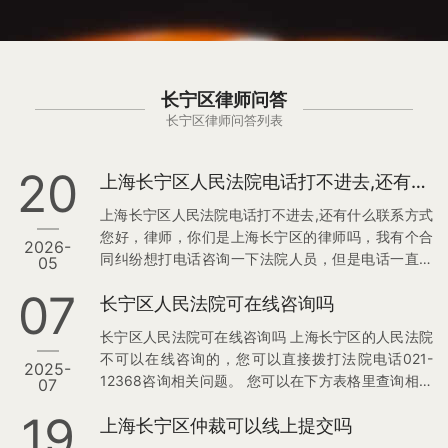
长宁区律师问答
长宁区律师问答列表
20
上海长宁区人民法院电话打不进去,还有什么联系方式
上海长宁区人民法院电话打不进去,还有什么联系方式
您好，律师，你们是上海长宁区的律师吗，我有个合
2026-
同纠纷想打电话咨询一下法院人员，但是电话一直打
05
不进去，要么一直无人接听要么接通了无人说话。 我
07
长宁区人民法院可在线咨询吗
想知道这是什么原因。有其他联系方式可以联系吗？
我比较急，感谢律师，请尽快和我联系。 我打完法院
长宁区人民法院可在线咨询吗 上海长宁区的人民法院
电话后可能还需要委托你们律师起诉对方。 律师在线
不可以在线咨询的，您可以直接拨打法院电话021-
2025-
解答： 您好，这位咨询人，感谢您的咨询。 您可以直
12368咨询相关问题。 您可以在下方表格里查询相关
07
接拨打021-12368咨询。 您可以在下方表格中查询相
电话： 相关推荐： 1，上海长宁区法院地址和电话
关电话。 如果还有案件相关的疑问，您可以直接咨询
19
上海长宁区仲裁可以线上提交吗
2，上海长宁区律师咨询
在线律师获得解…