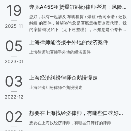
19
奔驰A45S租赁爆缸纠纷律师咨询：风险代理，胜诉付费
您好，我有一起涉及 车辆租赁 / 爆缸 /合同承诺 / 还款
纠纷 的案件，希望咨询您是否愿意接受该案代理。我
2025-11
的案情概况如下（见下述整理），不知您是否专长这
类案件及是否愿意采用风险代理 / 胜诉后付费的方
05
上海律师能否接手外地的经济案件
式。 案件概况整理如下：1. 车型：奔驰 A45S；2. 在
交车前，车主已告知该车刷过三阶程序、存在涡轮压
上海律师能否接手外地的经济案件
力过高的问题；但车主口头保证“目前无问题、可放心
2023-01
使用”；3. 事先车主明知并同意我用车去跑山；4. 在我
正常驾驶下发生爆缸；5. 事后，车主明确表示我无需
赔偿，我出于善意转账 2 万元 给车主…
03
上海经济纠纷律师企鹅慢慢走
上海经济纠纷律师企鹅慢慢走
2022-12
02
想要在上海找经济律师，有哪些口碑好的律师
想要在上海找经济律师，有哪些口碑好的律师