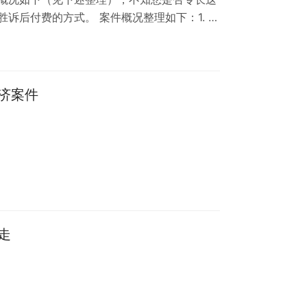
胜诉后付费的方式。 案件概况整理如下：1. 车
前，车主已告知该车刷过三阶程序、存在涡轮压力过
问题、可放心使用”；3. 事先车主明知并同意
下发生爆缸；5. 事后，车主明确表示我无需赔
主…
济案件
走