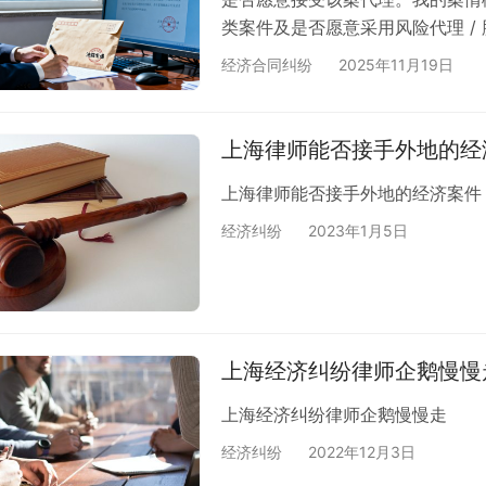
类案件及是否愿意采用风险代理 / 
型：奔驰 A45S；2. 在交车
经济合同纠纷
2025年11月19日
高的问题；但车主口头保证“目前无
我用车去跑山；4. 在我正常驾驶
偿，我出于善意转账 2 万元 给车
上海律师能否接手外地的经
上海律师能否接手外地的经济案件
经济纠纷
2023年1月5日
上海经济纠纷律师企鹅慢慢
上海经济纠纷律师企鹅慢慢走
经济纠纷
2022年12月3日