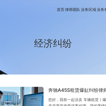
首页
律师团队
业务区域
业务
经济纠纷
奔驰A45S租赁爆缸纠纷
您好，我有一起涉及 车辆租赁 / 爆
是否愿意接受该案代理。我的案情