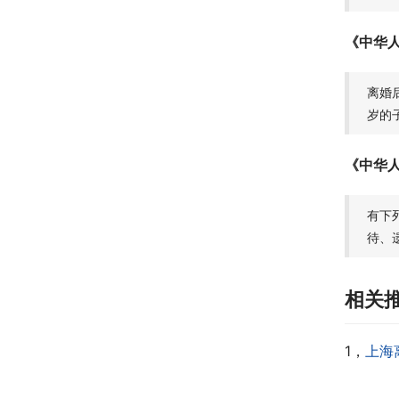
《中华
离婚
岁的
《中华
有下
待、
相关
1，
上海