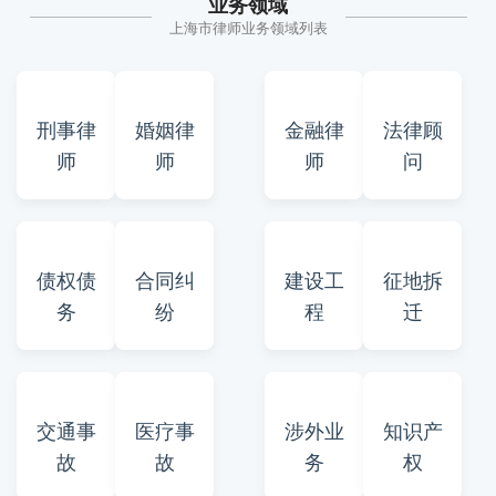
业务领域
上海市律师业务领域列表
刑事律
婚姻律
金融律
法律顾
师
师
师
问
债权债
合同纠
建设工
征地拆
务
纷
程
迁
交通事
医疗事
涉外业
知识产
故
故
务
权