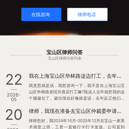
在线咨询
律师电话
宝山区律师问答
宝山区律师问答列表
22
我在上海宝山区华林路这边打工，去年腿崴了今年又疼，老板让我回家休息两个多月不给报销，该怎么办？
我意思就是说，我想咨询一下，我不是在上海宝山宝
山区华林路老绍兴酒店打工嘛?我这人去年就把我的这
2026-
个腿崴住了。崴住现在好像就是说，去年反正他们赔
05
偿过我的，今年又又又又疼了，又疼了以后那天我说
20
律师，我现在准备去宝山区仲裁委申请确认劳动关系，想咨询您这个案子的胜算、流程
我腿疼了，他们也不让我休息，就是叫我回家休息。
那又不报销，我回来休息两个多月了，我的腿还在
律师您好，我2024年10月-2025年12月在宝山一家美
疼，所以说我就咨询咨询你一下，看怎么说。
术画室上班，工资一直银行卡打卡发放。公司直到