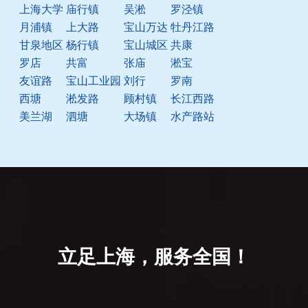
上海大学
庙行镇
吴淞
罗泾镇
月浦镇
上大路
宝山万达
牡丹江路
甘泉地区
杨行镇
宝山城区
共康
罗店
共富
张庙
淞宝
友谊路
宝山工业园
刘行
罗南
西塘
淞发路
顾村镇
长江西路
美兰湖
泗塘
大场镇
水产路站
立足上海，服务全国！