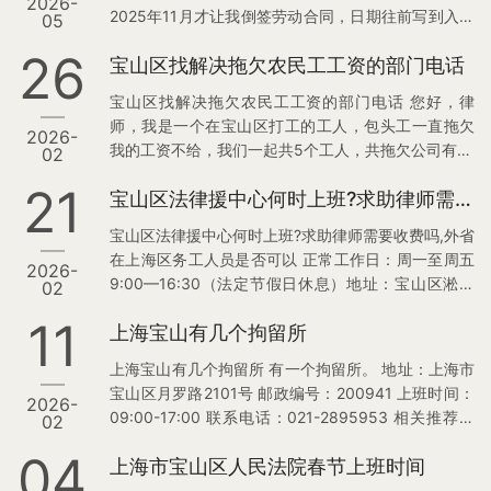
2026-
2025年11月才让我倒签劳动合同，日期往前写到入职
05
当天，合同公司没盖章、签完也没给我，我手里没有
26
宝山区找解决拖欠农民工工资的部门电话
合同。上班全程公司没给我交过社保，现在我维权要
求补缴社保，老板污蔑我挖学生、拒不配合劳动局调
宝山区找解决拖欠农民工工资的部门电话 您好，律
解。我现在准备去宝山区仲裁委申请确认劳动关系，
师，我是一个在宝山区打工的工人，包头工一直拖欠
2026-
还可以追未签合同双倍工资赔偿，想咨询您这个案子
我的工资不给，我们一起共5个工人，共拖欠公司有15
02
的胜算、流程、证据补充和代理收费。 律师在线解
万多。想了解一下该怎么解决呢？因为我们文化程度
答： 是这样的，您的这个劳动纠纷可以分成一下4个
21
宝山区法律援中心何时上班?求助律师需要收费吗,外省在上海区务工人员是否可以
都不高，解决这个事情比较困难。 想着找律师处理又
点解答，如下： 1.双…
怕找不到好的律师，花了钱又没把事情解决好。 我们
宝山区法律援中心何时上班?求助律师需要收费吗,外省
都是干苦力的，根本不知道如何操作这件事，请你们
在上海区务工人员是否可以 正常工作日：周一至周五
2026-
律师给出出主意，让我们能拿到血汗钱。 律师在线解
9:00—16:30（法定节假日休息）地址：宝山区淞宝
02
答： 您好，这位咨询人。 宝山区解决拖欠农民工公司
路 50 号 1 号楼 1 楼（宝山区公共法律服务中心内）
的联系电话如下： 另外，我给您提供几个解决方案：
11
上海宝山有几个拘留所
咨询电话：021-36070223 年后上班时间（农历 + 公
1，在您的工地找“工地…
历） 春节假期：2 月 15 日（腊月二十八）—2 月 23
上海宝山有几个拘留所 有一个拘留所。 地址：上海市
日（正月初七），共 9 天。 正式上班：正月初八（2
宝山区月罗路2101号 邮政编号：200941 上班时间：
2026-
月 24 日，周二） 起恢复正常办公。 求助是否收费？
09:00-17:00 联系电话：021-2895953 相关推荐：
02
法律援助是免费提供法律服务的，完全不收费。 只要
1，上海宝山区拘留所地址和电话
您符合…
04
上海市宝山区人民法院春节上班时间