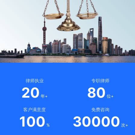
律师执业
专职律师
20
80
年+
位+
客户满意度
免费咨询
100
30000
%
次+