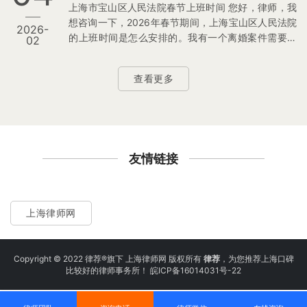
上海市宝山区人民法院春节上班时间 您好，律师，我
想咨询一下，2026年春节期间，上海宝山区人民法院
2026-
的上班时间是怎么安排的。我有一个离婚案件需要到
02
法院现场咨询一下。想确认一下春节后最早什么上海
可以去法院窗口办理业务。 另外，如果春节期间有比
查看更多
较紧急的案件（比如申请财产保全），法院有人受理
业务吗？ 请尽快回复我，非常感谢。 婚姻家事律师在
线解答 您好，这位咨询人，针对你咨询的宝山区人民
法院2026年春节上班时间安排以及相关业务办理问
题，根据国家法定节假日放假规定、上海宝山区相关
放假通知 我整理出来如下…
友情链接
上海律师网
Copyright © 2022 律荐®旗下 上海律师网 版权所有
律荐
，为您推荐上海口碑
比较好的律师事务所！
皖ICP备16014031号-22