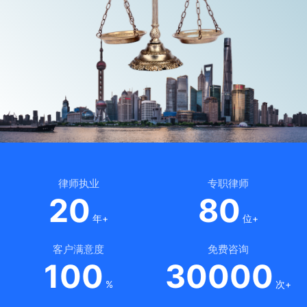
律师执业
专职律师
20
80
年+
位+
客户满意度
免费咨询
100
30000
%
次+