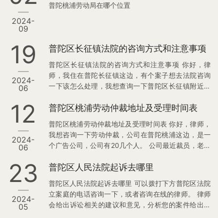
普陀桃浦劳动局在哪个位置
2024-
09
19
普陀区长征镇法院的咨询方式和注意事项
普陀区长征镇法院的咨询方式和注意事项 你好，律
师，我住在普陀长征镇这边，有个案子想去法院咨询
2024-
一下该怎么处理，我想查询一下普陀区长征镇附近法
06
院的联系方式有哪些，麻烦告知一下。还有如果我去
12
普陀区桃浦劳动仲裁地址及受理时间表
法院咨询的话，有什么注意事项吗？ 请律师解答。 普
陀律师解答： 您好，这位咨询人，想联系法院咨询案
普陀区桃浦劳动仲裁地址及受理时间表 你好，律师，
件等问题，有以下渠道可以咨询： 1，拨打12368诉讼
我想咨询一下劳动仲裁，公司在普陀桃浦这边，是一
2024-
服务热线，这个电话是全国性的法院诉讼服务电话，
个广告公司，公司有20几个人。 公司最近裁员，老板
06
可以提供诉讼咨询、案件查询等等服务。 2，拨打普
找我面谈让我自己离职，在我身上挑这种毛病，说我
陀区法院电话，在下方表格里可以查询到相关咨询电
23
普陀区人民法院起诉去哪里
设计稿通过率低，其实我的通过率蛮高的，还说我没
话。 3，去法院咨询，您…
有设计感，经常拖稿，他说这些都拿不出证据证明他
普陀区人民法院起诉去哪里 可以拨打下方普陀区法院
说的是对的。我工作一直很努力，客户可以给我证
立案庭的电话咨询一下，或者咨询在线的律师。 律师
2024-
明，我和我对接的客户关系处理得都挺好的。 他让我
会给出诉讼相关的建议和意见，分析您的案件给出建
05
离职，我就谈了赔偿，还和他说了一些劳动法的规
议，提升您诉讼的胜诉率。 相关推荐： 1，上海普陀