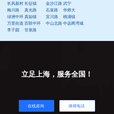
长风新村
长征镇
金沙江路
武宁
梅川路
真光路
石泉路
华师大
绿洲中环
真如镇
宜川路
桃浦镇
万里街道
百联中环
中山北路
中远两湾城
李子园
甘泉路
立足上海，服务全国！
在线咨询
律师电话