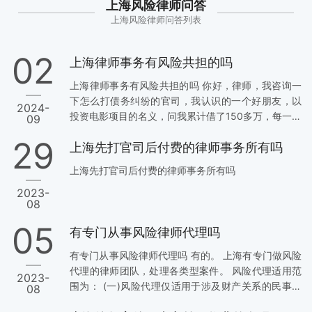
上海风险律师问答
上海风险律师问答列表
02
上海律师事务有风险共担的吗
上海律师事务有风险共担的吗 你好，律师，我咨询一
下怎么打债务纠纷的官司，我认识的一个好朋友，以
2024-
投资电影项目的名义，问我累计借了150多万，每一次
09
借款都有借条。第一次借50万的时候，我觉得这个项
29
上海先打官司后付费的律师事务所有吗
目不对劲，他一直劝我说这个项目稳赚不赔，说投资
电影是高端项目，电影很少有赔钱的，而且这个电影
上海先打官司后付费的律师事务所有吗
是一个知名导演操作的，不会赔钱，和别人聊天说出
2023-
去也好听，可以说自己在投资电影。我觉得不对劲就
08
没投钱，毕竟我自己的生意还不多，一直在赚钱，没
有精力去考察其他项目。 后来这个朋友以电影制作费
05
有专门从事风险律师代理吗
用增加，前前后后从我这里借走1…
有专门从事风险律师代理吗 有的。 上海有专门做风险
代理的律师团队，处理各类型案件。 风险代理适用范
2023-
围为： (一)风险代理仅适用于涉及财产关系的民事案
08
件。(二)有四类涉及人身和最基本民生的民事案件不得