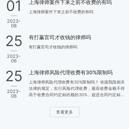
01
上海律师案件下来之前不收费的有吗
实行风险代理。包括:1、婚姻继承案件、请求给予社会
保障待遇或者最低生活保障待遇的、请求给付赡养
上海律师案件下来之前不收费的有吗
费、抚养费、抚恤金、救济金、工伤赔偿的、请求支
2023-
付劳动报酬的等。(三)禁止刑事诉讼案件、行政诉讼案
08
件、国家赔偿案件以及群体性诉讼案件实行风险代理
收费。 相关推荐： 1，上海风险代理律师事务所 2，
25
有打赢官司才收钱的律师吗
上海律师事务所…
有打赢官司才收钱的律师吗
2023-
06
25
上海律师风险代理收费有30%限制吗
上海律师风险代理收费有30%限制吗？ 依据我国相关
法律的规定，实行风险代理收费，最高收费金额不得
2023-
高于收费合同约定标的额的30%，超进合同约定标的
06
额30%，是不合理的。 法律规定：《律师服务收费管
理办法》 第十三条 实行风险代理收费，律师事务所
查看更多
应当与委托人签订风险代理收费合同，约定双方应承
担的风险责任、收费方式、收费数额或比例。 实行风
险代理收费，最高收费金额不得高于收费合同约定标