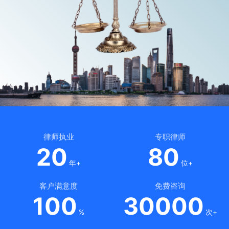
律师执业
专职律师
20
80
年+
位+
客户满意度
免费咨询
100
30000
%
次+