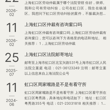
上海虹口区劳动仲裁属于哪个法院管辖 你好，律师。
我和公司有劳动纠纷，公司在虹口区，我住在杨浦
2026-
区。我想问下虹口区劳动纠纷的案件，不服裁决想起
02
诉时，要向哪个法院提起诉讼。 现在公司还想反诉
11
上海虹口区仲裁有咨询窗口吗
我，说我窃取公司机密，我该怎么维护自己的合法权
益。 劳动律师在线解答： 您好，虹口区的劳动纠纷案
上海虹口区仲裁有咨询窗口吗 上海虹口区劳动仲裁有
件，一般由上海虹口区人民法院管辖。 根据《最高人
咨询窗口，您可以咨询下方表格里的电话和地址。 相
2026-
民法院关于审理劳动争议案件适用法律问题的解释
关推荐： 1，上海虹口区劳动仲裁
02
（一）》第三条： 劳动争议案件由用人单位所在地或
者劳动合同履行地的基层人民法院管辖。 劳动合同履
25
上海虹口区法院邮寄地址
行地不明确的，由用人单位所在地的…
邮寄至上海市虹口区北宝兴路531号上海市虹口区人民
法院立案庭 电话：021-36123249 注明：邮寄立案
2025-
以上信息来自上海法院公众号
07
11
虹口区周家嘴路是不是有看守所
虹口区周家嘴路是不是有看守所 上海虹口区看守所在
虹口区粤秀路，具体地址和电话如下： 地址：虹口区
2024-
粤秀路355号 电话：021-23031818 相关推荐： 1，
06
上海虹口区律师事务所 2，上海虹口区看守所地址和