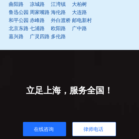
曲阳路
凉城路
江湾镇
大柏树
鲁迅公园
周家嘴路
海伦路
大连路
和平公园
赤峰路
外白渡桥
邮电新村
北京东路
七浦路
欧阳路
广中路
嘉兴路
广灵四路
多伦路
立足上海，服务全国！
在线咨询
律师电话