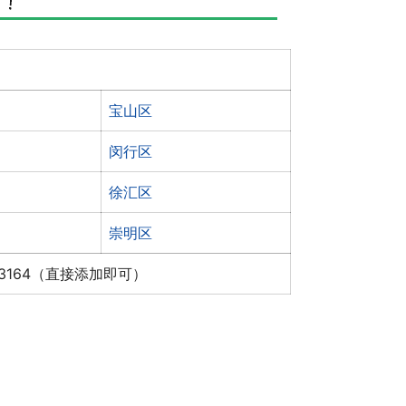
宝山区
闵行区
徐汇区
崇明区
x3164（直接添加即可）