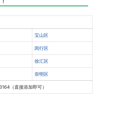
宝山区
闵行区
徐汇区
崇明区
x3164（直接添加即可）