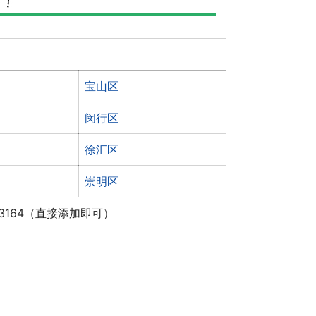
宝山区
闵行区
徐汇区
崇明区
x3164（直接添加即可）