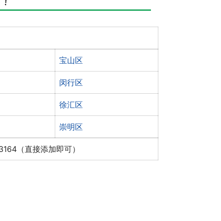
宝山区
闵行区
徐汇区
崇明区
x3164（直接添加即可）