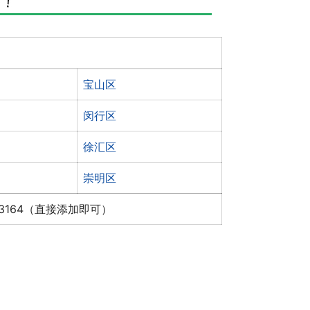
宝山区
闵行区
徐汇区
崇明区
x3164（直接添加即可）