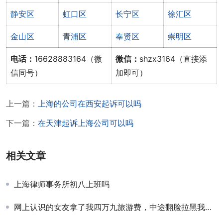
静安区
虹口区
长宁区
徐汇区
金山区
青浦区
奉贤区
崇明区
电话：
16628883164（微
微信：
shzx3164（直接添
信同号）
加即可）
上一篇：
上海的公司在西安起诉可以吗
下一篇：
在天津起诉上海公司可以吗
相关文章
上海律师事务所初八上班吗
网上认识的女友拿了我四万九旅游费，中途翻脸拉黑我，能告她诈骗吗？