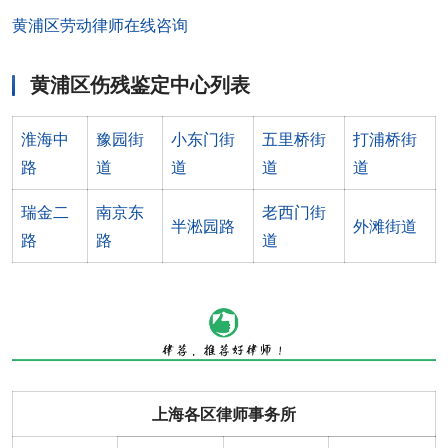
黄浦区劳动律师在线咨询
黄浦区伤残鉴定中心列表
淮海中
豫园街
小东门街
五里桥街
打浦桥街
路
道
道
道
道
瑞金二
南京东
老西门街
半淞园路
外滩街道
路
路
道
上海各区律师事务所