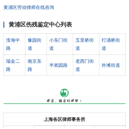
黄浦区劳动律师在线咨询
黄浦区伤残鉴定中心列表
淮海中
豫园街
小东门街
五里桥街
打浦桥街
路
道
道
道
道
瑞金二
南京东
老西门街
半淞园路
外滩街道
路
路
道
上海各区律师事务所