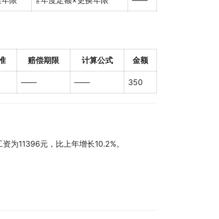
换年限
≦年度定额×更换年限
——
准
赔偿期限
计算公式
金额
——
——
350
为11396元，比上年增长10.2%。