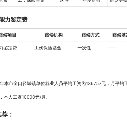
具费
工伤保险基金
一次性
年度定额
确认更
能力鉴定费
赔偿项目
赔偿机构
赔偿方式
赔偿基
力鉴定费
工伤保险基金
一次性
——
21年本市全口径城镇单位就业人员平均工资为136757元，月平均工资
，本人工资10000元/月。
推荐：