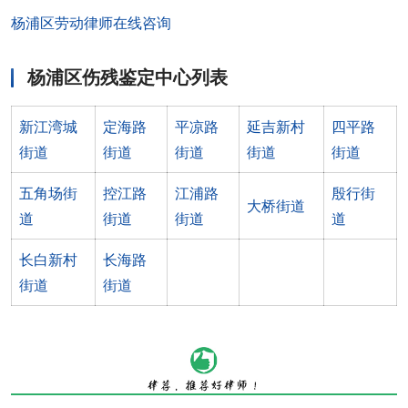
杨浦区劳动律师在线咨询
杨浦区伤残鉴定中心列表
新江湾城
定海路
平凉路
延吉新村
四平路
街道
街道
街道
街道
街道
五角场街
控江路
江浦路
殷行街
大桥街道
道
街道
街道
道
长白新村
长海路
街道
街道