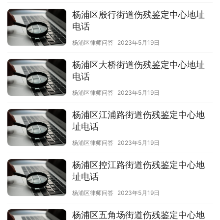
杨浦区殷行街道伤残鉴定中心地址
电话
杨浦区律师问答
2023年5月19日
杨浦区大桥街道伤残鉴定中心地址
电话
杨浦区律师问答
2023年5月19日
杨浦区江浦路街道伤残鉴定中心地
址电话
杨浦区律师问答
2023年5月19日
杨浦区控江路街道伤残鉴定中心地
址电话
杨浦区律师问答
2023年5月19日
杨浦区五角场街道伤残鉴定中心地