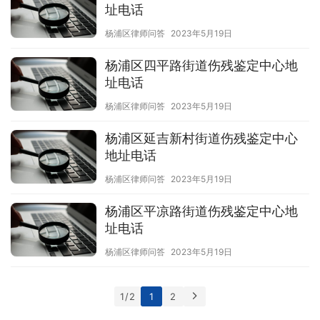
址电话
杨浦区律师问答
2023年5月19日
杨浦区四平路街道伤残鉴定中心地
址电话
杨浦区律师问答
2023年5月19日
杨浦区延吉新村街道伤残鉴定中心
地址电话
杨浦区律师问答
2023年5月19日
杨浦区平凉路街道伤残鉴定中心地
址电话
杨浦区律师问答
2023年5月19日
1 / 2
1
2