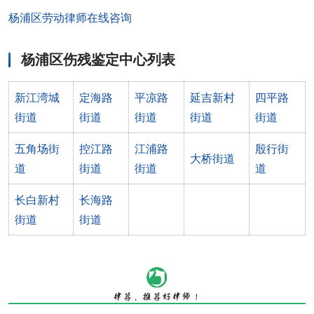
杨浦区劳动律师在线咨询
杨浦区伤残鉴定中心列表
新江湾城
定海路
平凉路
延吉新村
四平路
街道
街道
街道
街道
街道
五角场街
控江路
江浦路
殷行街
大桥街道
道
街道
街道
道
长白新村
长海路
街道
街道