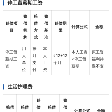
停工留薪期工资
赔
赔
赔
赔偿项
偿
偿
偿
赔偿期
计算公式
金额
目
机
方
基
限
构
式
准
用
按
本
停工留
本人工资
原工资
人
月
人
≦12+12
薪期工
×停工留
福利待
单
支
工
个月
资
薪期
遇不变
位
付
资
生活护理费
赔
赔
赔偿
赔偿
偿
赔偿
偿
计算公式
金额