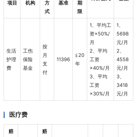
项目
机构
方
基准
期
式
限
1、平均工
1、
资×50%/
5698
月
元/月
按
生活
工伤
2、平均
2、
月
≦20
护理
保险
11396
工资
4558
支
年
费
基金
×40%/月
元/月
付
3、平均
3、
工资
3418
×30%/月
元/月
医疗费
赔
赔