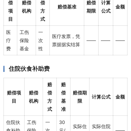
偿
赔偿
偿
赔偿
计算
赔偿基准
金额
项
机构
方
期限
公式
目
式
医
工伤
一
医疗发票，凭
疗
保险
次
——
——
——
票据据实结算
费
基金
性
住院伙食补助费
赔
赔
赔偿项
赔偿
偿
偿
赔偿期
计算公式
金额
目
机构
方
基
限
式
准
住院伙
工伤
一
30
实际住
实际住院
食补助
保险
次
元/
——