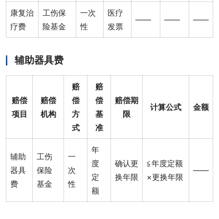
康复治
工伤保
一次
医疗
——
——
——
疗费
险基金
性
发票
辅助器具费
赔
赔
赔偿
赔偿
偿
偿
赔偿期
计算公式
金额
项目
机构
方
基
限
式
准
年
辅助
工伤
一
度
确认更
≦年度定额
器具
保险
次
——
定
换年限
×更换年限
费
基金
性
额