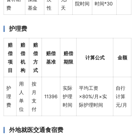
院时间
时间*30
费
基金
性
天
护理费
赔
赔
赔
偿
偿
偿
赔偿
赔偿
计算公式
金额
项
机
方
基准
期限
目
构
式
用
按
护
实际
平均工资
自行
人
月
理
11396
护理
×80%/月×实
计算
单
支
费
时间
际护理时间
元/月
位
付
外地就医交通食宿费