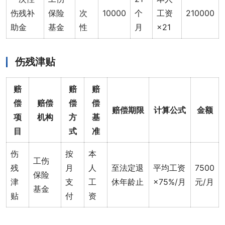
伤残补
保险
次
10000
个
工资
210000
助金
基金
性
月
×21
伤残津贴
赔
赔
赔
偿
赔偿
偿
偿
赔偿期限
计算公式
金额
项
机构
方
基
目
式
准
伤
按
本
工伤
残
月
人
至法定退
平均工资
7500
保险
津
支
工
休年龄止
×75%/月
元/月
基金
贴
付
资