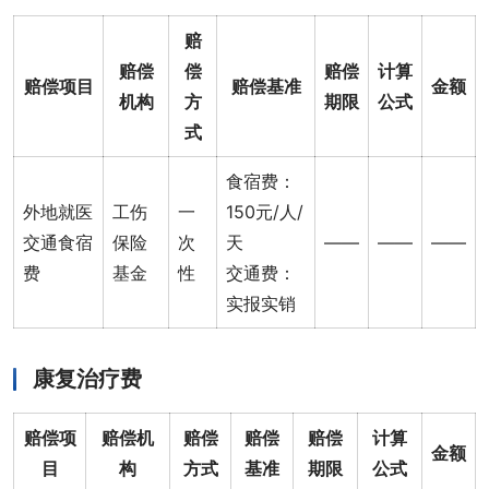
赔
赔偿
偿
赔偿
计算
赔偿项目
赔偿基准
金额
机构
方
期限
公式
式
食宿费：
外地就医
工伤
一
150元/人/
交通食宿
保险
次
天
——
——
——
费
基金
性
交通费：
实报实销
康复治疗费
赔偿项
赔偿机
赔偿
赔偿
赔偿
计算
金额
目
构
方式
基准
期限
公式