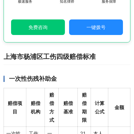
极速服务
知名律师
服务保障
免费咨询
一键拨号
上海市杨浦区工伤四级赔偿标准
一次性伤残补助金
赔
赔
赔偿项
赔偿
偿
赔偿
偿
计算
金额
目
机构
方
基准
期
公式
式
限
一次性
工伤
一
21
本人