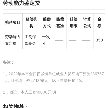
劳动能力鉴定费
赔偿机
赔偿
赔偿
赔偿
计算
金
赔偿项目
构
方式
基准
期限
公式
额
劳动能力
工伤保
一次
——
——
——
350
鉴定费
险基金
性
备注：
1，2021年本市全口径城镇单位就业人员平均工资为136757
元，月平均工资为11396元，比上年增长10.2%。
2，假设，本人工资10000元/月。
相关推荐：