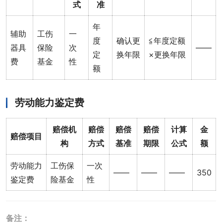
式
准
年
辅助
工伤
一
度
确认更
≦年度定额
器具
保险
次
——
定
换年限
×更换年限
费
基金
性
额
劳动能力鉴定费
赔偿机
赔偿
赔偿
赔偿
计算
金
赔偿项目
构
方式
基准
期限
公式
额
劳动能力
工伤保
一次
——
——
——
350
鉴定费
险基金
性
备注：