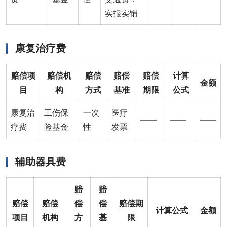
实报实销
康复治疗费
赔偿项
赔偿机
赔偿
赔偿
赔偿
计算
金额
目
构
方式
基准
期限
公式
康复治
工伤保
一次
医疗
——
——
——
疗费
险基金
性
发票
辅助器具费
赔
赔
赔偿
赔偿
偿
偿
赔偿期
计算公式
金额
项目
机构
方
基
限