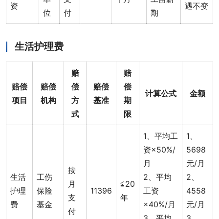
资
遇不变
位
付
期
生活护理费
赔
赔
赔偿
赔偿
偿
赔偿
偿
计算公式
金额
项目
机构
方
基准
期
式
限
1、平均工
1、
资×50%/
5698
月
元/月
按
生活
工伤
2、平均
2、
月
≦20
护理
保险
11396
工资
4558
支
年
费
基金
×40%/月
元/月
付
3、平均
3、