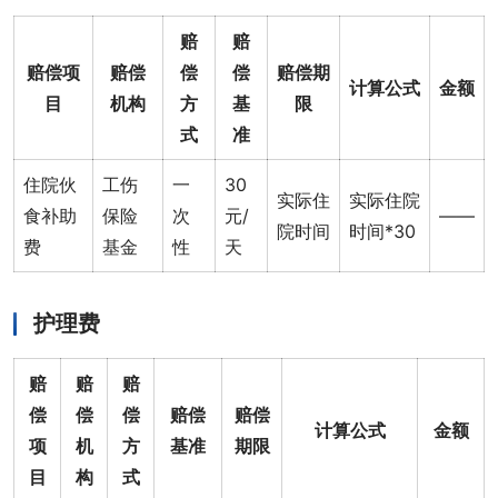
赔
赔
赔偿项
赔偿
偿
偿
赔偿期
计算公式
金额
目
机构
方
基
限
式
准
住院伙
工伤
一
30
实际住
实际住院
食补助
保险
次
元/
——
院时间
时间*30
费
基金
性
天
护理费
赔
赔
赔
偿
偿
偿
赔偿
赔偿
计算公式
金额
项
机
方
基准
期限
目
构
式