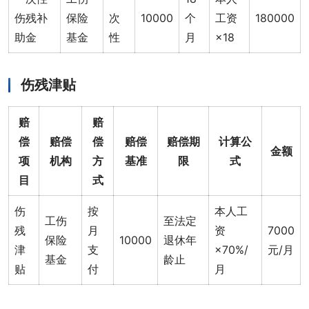
伤残补
保险
次
10000
个
工资
180000
助金
基金
性
月
×18
伤残津贴
赔
赔
偿
赔偿
偿
赔偿
赔偿期
计算公
金额
项
机构
方
基准
限
式
目
式
伤
按
本人工
工伤
至法定
残
月
资
7000
保险
10000
退休年
津
支
×70%/
元/月
基金
龄止
贴
付
月