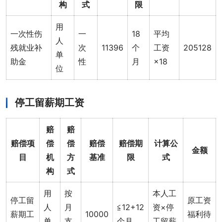
构
式
限
用
一次性伤
一
18
平均
人
残就业补
次
11396
个
工资
205128
单
助金
性
月
×18
位
停工留薪期工资
赔
赔
赔偿项
偿
偿
赔偿
赔偿期
计算公
金额
目
机
方
基准
限
式
构
式
用
按
本人工
停工留
原工资
人
月
≦12+12
资×停
薪期工
10000
福利待
单
支
个月
工留薪