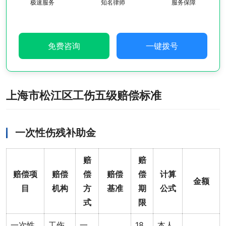
极速服务
知名律师
服务保障
免费咨询
一键拨号
上海市松江区工伤五级赔偿标准
一次性伤残补助金
赔
赔
赔偿项
赔偿
偿
赔偿
偿
计算
金额
目
机构
方
基准
期
公式
式
限
一次性
工伤
一
18
本人