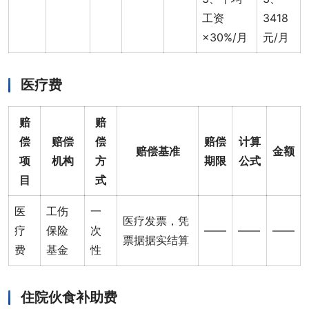
工资
3418
×30%/月
元/月
医疗费
赔
赔
偿
赔偿
偿
赔偿
计算
赔偿基准
金额
项
机构
方
期限
公式
目
式
医
工伤
一
医疗发票，凭
疗
保险
次
——
——
——
票据据实结算
费
基金
性
住院伙食补助费