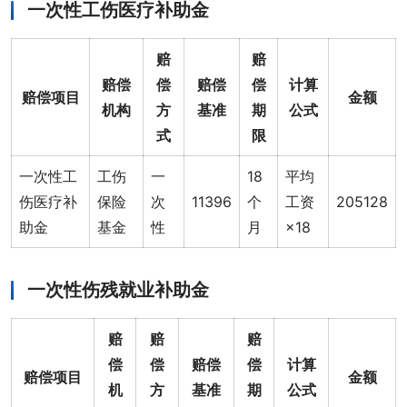
一次性工伤医疗补助金
赔
赔
赔偿
偿
赔偿
偿
计算
赔偿项目
金额
机构
方
基准
期
公式
式
限
一次性工
工伤
一
18
平均
伤医疗补
保险
次
11396
个
工资
205128
助金
基金
性
月
×18
一次性伤残就业补助金
赔
赔
赔
偿
偿
赔偿
偿
计算
赔偿项目
金额
机
方
基准
期
公式