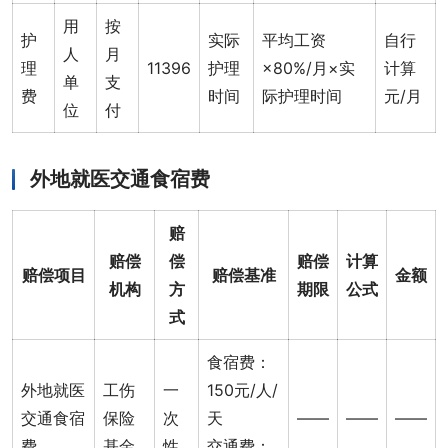
用
按
护
实际
平均工资
自行
人
月
理
11396
护理
×80%/月×实
计算
单
支
费
时间
际护理时间
元/月
位
付
外地就医交通食宿费
赔
赔偿
偿
赔偿
计算
赔偿项目
赔偿基准
金额
机构
方
期限
公式
式
食宿费：
外地就医
工伤
一
150元/人/
交通食宿
保险
次
天
——
——
——
费
基金
性
交通费：