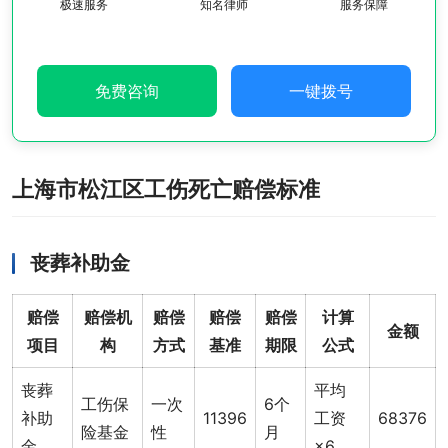
极速服务
知名律师
服务保障
免费咨询
一键拨号
上海市松江区工伤死亡赔偿标准
丧葬补助金
赔偿
赔偿机
赔偿
赔偿
赔偿
计算
金额
项目
构
方式
基准
期限
公式
丧葬
平均
工伤保
一次
6个
补助
11396
工资
68376
险基金
性
月
金
×6