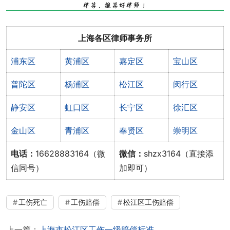
上海各区律师事务所
浦东区
黄浦区
嘉定区
宝山区
普陀区
杨浦区
松江区
闵行区
静安区
虹口区
长宁区
徐汇区
金山区
青浦区
奉贤区
崇明区
电话：
16628883164（微
微信：
shzx3164（直接添
信同号）
加即可）
工伤死亡
工伤赔偿
松江区工伤赔偿
上一篇：
上海市松江区工伤一级赔偿标准