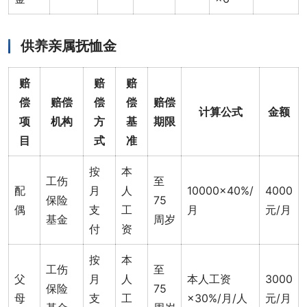
供养亲属抚恤金
赔
赔
赔
偿
赔偿
偿
偿
赔偿
计算公式
金额
项
机构
方
基
期限
目
式
准
按
本
工伤
至
配
月
人
10000×40%/
4000
保险
75
偶
支
工
月
元/月
基金
周岁
付
资
按
本
工伤
至
父
月
人
本人工资
3000
保险
75
母
支
工
×30%/月/人
元/月