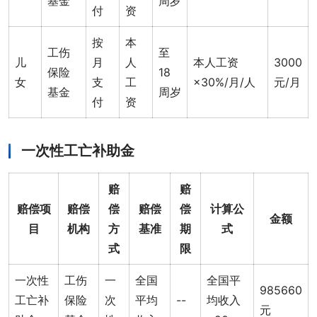
基金
周岁
付
资
按
本
工伤
至
儿
月
人
本人工资
3000
保险
18
女
支
工
×30%/月/人
元/月
基金
周岁
付
资
一次性工亡补助金
赔
赔
赔偿项
赔偿
偿
赔偿
偿
计算公
金额
目
机构
方
基准
期
式
式
限
一次性
工伤
一
全国
全国平
985660
工亡补
保险
次
平均
--
均收入
元