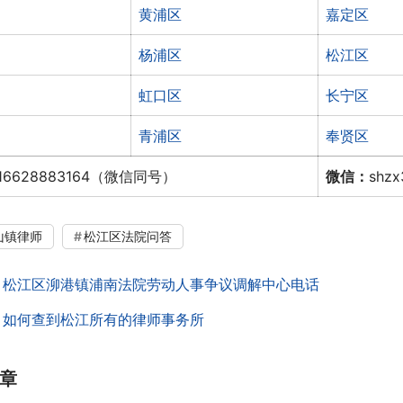
黄浦区
嘉定区
杨浦区
松江区
虹口区
长宁区
青浦区
奉贤区
16628883164（微信同号）
微信：
shz
山镇律师
松江区法院问答
：
松江区泖港镇浦南法院劳动人事争议调解中心电话
：
如何查到松江所有的律师事务所
章