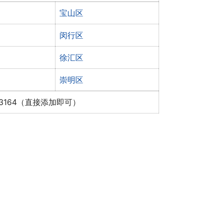
宝山区
闵行区
徐汇区
崇明区
x3164（直接添加即可）