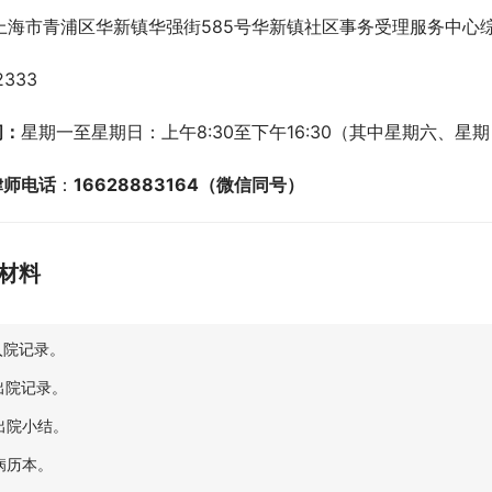
上海市青浦区华新镇华强街585号华新镇社区事务受理服务中心
2333
间：
星期一至星期日：上午8:30至下午16:30（其中星期六、星期日
律师电话
：
16628883164（微信同号）
材料
.入院记录。
.出院记录。
.出院小结。
.病历本。