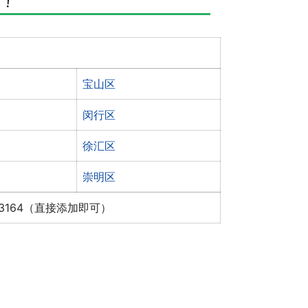
宝山区
闵行区
徐汇区
崇明区
x3164（直接添加即可）