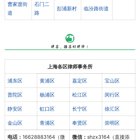
曹家渡街
石门二
彭浦新村
临汾路街道
道
路
上海各区律师事务所
浦东区
黄浦区
嘉定区
宝山区
普陀区
杨浦区
松江区
闵行区
静安区
虹口区
长宁区
徐汇区
金山区
青浦区
奉贤区
崇明区
电话：
16628883164（微
微信：
shzx3164（直接添