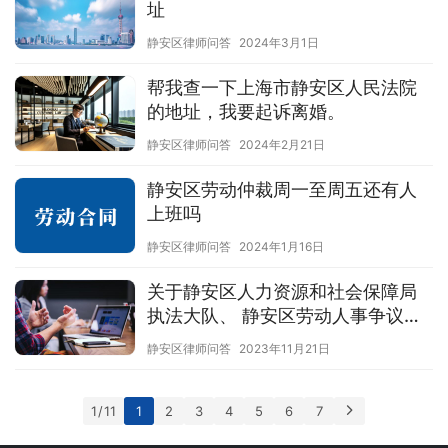
址
静安区律师问答
2024年3月1日
帮我查一下上海市静安区人民法院
的地址，我要起诉离婚。
静安区律师问答
2024年2月21日
静安区劳动仲裁周一至周五还有人
上班吗
静安区律师问答
2024年1月16日
关于静安区人力资源和社会保障局
执法大队、 静安区劳动人事争议仲
裁院窗口设置调整的通知
静安区律师问答
2023年11月21日
1 / 11
1
2
3
4
5
6
7