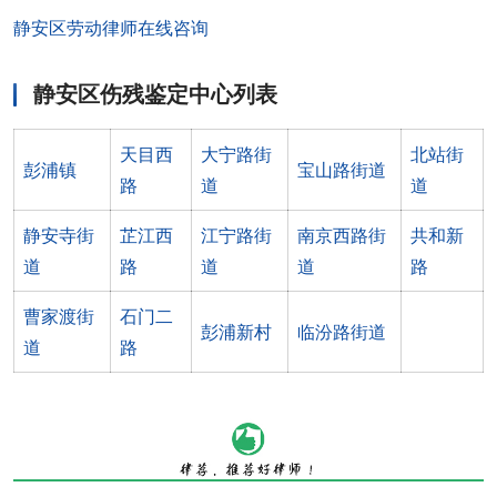
静安区劳动律师在线咨询
静安区伤残鉴定中心列表
天目西
大宁路街
北站街
彭浦镇
宝山路街道
路
道
道
静安寺街
芷江西
江宁路街
南京西路街
共和新
道
路
道
道
路
曹家渡街
石门二
彭浦新村
临汾路街道
道
路