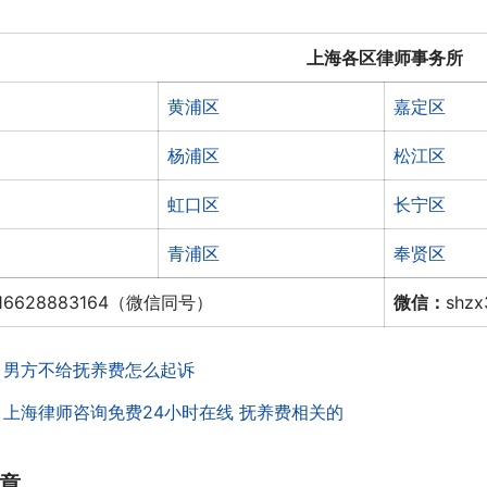
上海各区律师事务所
黄浦区
嘉定区
杨浦区
松江区
虹口区
长宁区
青浦区
奉贤区
16628883164（微信同号）
微信：
shz
：
男方不给抚养费怎么起诉
：
上海律师咨询免费24小时在线 抚养费相关的
章