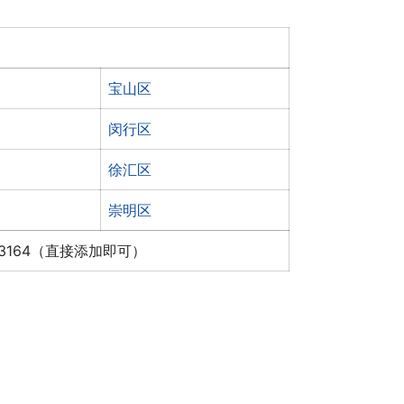
宝山区
闵行区
徐汇区
崇明区
x3164（直接添加即可）