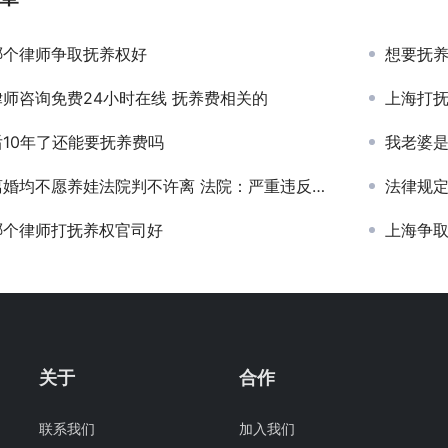
哪个律师争取抚养权好
想要抚养
师咨询免费24小时在线 抚养费相关的
上海打
10年了还能要抚养费吗
我老婆
婚均不愿养娃法院判不许离 法院：严重违反婚姻家庭道德规范
法律规
哪个律师打抚养权官司好
上海争
关于
合作
联系我们
加入我们