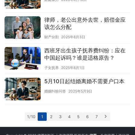
律师，老公出意外去世，赔偿金应
该怎么分配
财产分割
2025年8月3日
西班牙出生孩子抚养费纠纷：应在
中国起诉吗？谁是适格原告？
子女抚养
2025年8月1日
5月10日起结婚离婚不需要户口本
婚姻纠纷问答
2025年5月9日
1 / 10
1
2
3
4
5
6
7