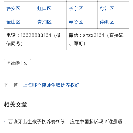
静安区
虹口区
长宁区
徐汇区
金山区
青浦区
奉贤区
崇明区
电话：
16628883164（微
微信：
shzx3164（直接添
信同号）
加即可）
律师排名
下一篇：
上海哪个律师争取抚养权好
相关文章
西班牙出生孩子抚养费纠纷：应在中国起诉吗？谁是适格原告？