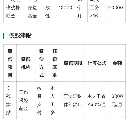
伤残补
保险
次
10000
个
工资
160000
助金
基金
性
月
×16
伤残津贴
赔
赔
赔
偿
赔偿
偿
偿
赔偿期限
计算公式
金额
项
机构
方
基
目
式
准
伤
按
本
工伤
残
月
人
至法定退
本人工资
6000
保险
津
支
工
休年龄止
×60%/月
元/月
基金
贴
付
资