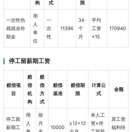
构
式
限
用
一次性伤
一
34
平均
人
残就业补
次
11396
个
工资
170940
单
助金
性
月
×15
位
停工留薪期工资
赔
赔
赔偿项
偿
偿
赔偿
赔偿期
计算公
金额
目
机
方
基准
限
式
构
式
用
按
本人工
停工留
原工资
人
月
≦12+12
资×停
薪期工
10000
福利待
单
支
个月
工留薪