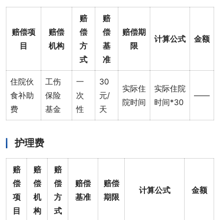
赔
赔
赔偿项
赔偿
偿
偿
赔偿期
计算公式
金额
目
机构
方
基
限
式
准
住院伙
工伤
一
30
实际住
实际住院
食补助
保险
次
元/
——
院时间
时间*30
费
基金
性
天
护理费
赔
赔
赔
偿
偿
偿
赔偿
赔偿
计算公式
金额
项
机
方
基准
期限
目
构
式