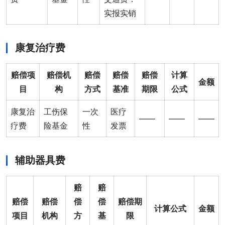
实报实销
康复治疗费
赔偿项
赔偿机
赔偿
赔偿
赔偿
计算
金额
目
构
方式
基准
期限
公式
康复治
工伤保
一次
医疗
——
——
——
疗费
险基金
性
发票
辅助器具费
赔
赔
赔偿
赔偿
偿
偿
赔偿期
计算公式
金额
项目
机构
方
基
限