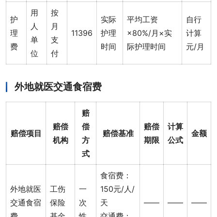
用
按
护
实际
平均工资
自行
人
月
理
11396
护理
×80%/月×实
计算
单
支
费
时间
际护理时间
元/月
位
付
外地就医交通食宿费
赔
赔偿
偿
赔偿
计算
赔偿项目
赔偿基准
金额
机构
方
期限
公式
式
食宿费：
外地就医
工伤
一
150元/人/
交通食宿
保险
次
天
——
——
——
费
基金
性
交通费：