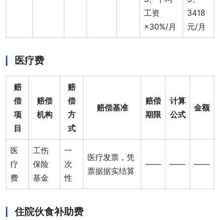
工资
3418
×30%/月
元/月
医疗费
赔
赔
偿
赔偿
偿
赔偿
计算
赔偿基准
金额
项
机构
方
期限
公式
目
式
医
工伤
一
医疗发票，凭
疗
保险
次
——
——
——
票据据实结算
费
基金
性
住院伙食补助费