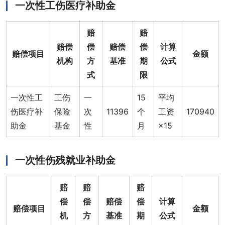
一次性工伤医疗补助金
赔
赔
赔偿
偿
赔偿
偿
计算
赔偿项目
金额
机构
方
基准
期
公式
式
限
一次性工
工伤
一
15
平均
伤医疗补
保险
次
11396
个
工资
170940
助金
基金
性
月
×15
一次性伤残就业补助金
赔
赔
赔
偿
偿
赔偿
偿
计算
赔偿项目
金额
机
方
基准
期
公式