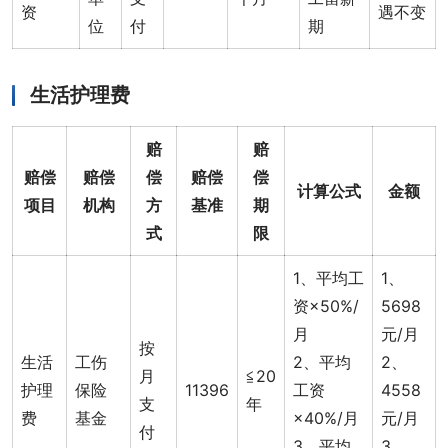
资
遇不变
位
付
期
生活护理费
赔
赔
赔偿
赔偿
偿
赔偿
偿
计算公式
金额
项目
机构
方
基准
期
式
限
1、平均工
1、
资×50%/
5698
月
元/月
按
生活
工伤
2、平均
2、
月
≦20
护理
保险
11396
工资
4558
支
年
费
基金
×40%/月
元/月
付
3、平均
3、