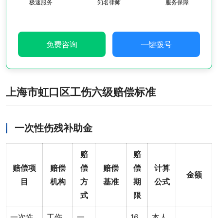
极速服务
知名律师
服务保障
免费咨询
一键拨号
上海市虹口区工伤六级赔偿标准
一次性伤残补助金
赔
赔
赔偿项
赔偿
偿
赔偿
偿
计算
金额
目
机构
方
基准
期
公式
式
限
一次性
工伤
一
16
本人