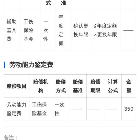
式
准
年
辅助
工伤
一
度
确认更
≦年度定额
器具
保险
次
——
定
换年限
×更换年限
费
基金
性
额
劳动能力鉴定费
赔偿机
赔偿
赔偿
赔偿
计算
金
赔偿项目
构
方式
基准
期限
公式
额
劳动能力
工伤保
一次
——
——
——
350
鉴定费
险基金
性
备注：