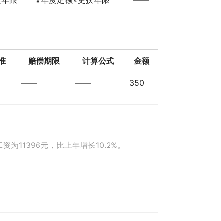
换年限
≦年度定额×更换年限
——
准
赔偿期限
计算公式
金额
——
——
350
为11396元，比上年增长10.2%。