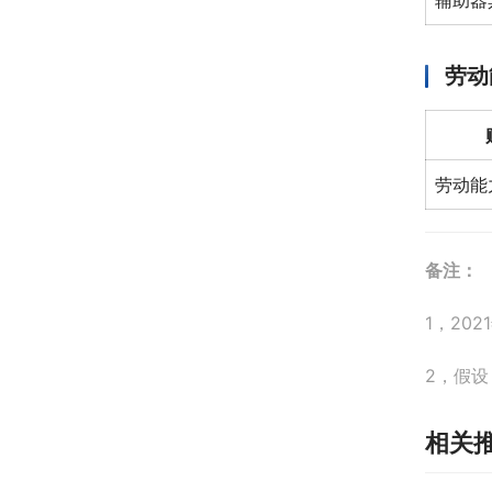
辅助器
劳动
劳动能
备注：
1，20
2，假设
相关