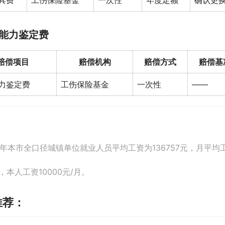
具费
工伤保险基金
一次性
年度定额
确认更
能力鉴定费
赔偿项目
赔偿机构
赔偿方式
赔偿基
力鉴定费
工伤保险基金
一次性
——
21年本市全口径城镇单位就业人员平均工资为136757元，月平均工资
，本人工资10000元/月。
推荐：