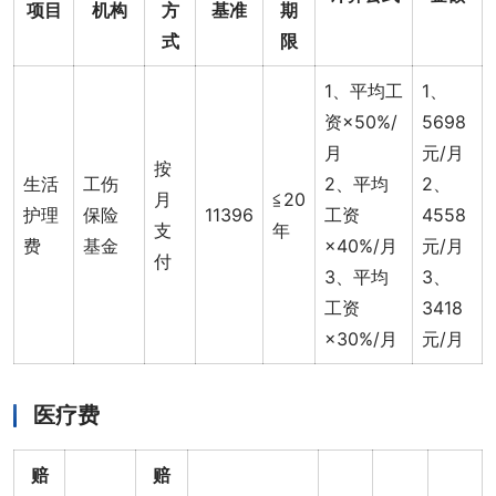
项目
机构
方
基准
期
式
限
1、平均工
1、
资×50%/
5698
月
元/月
按
生活
工伤
2、平均
2、
月
≦20
护理
保险
11396
工资
4558
支
年
费
基金
×40%/月
元/月
付
3、平均
3、
工资
3418
×30%/月
元/月
医疗费
赔
赔