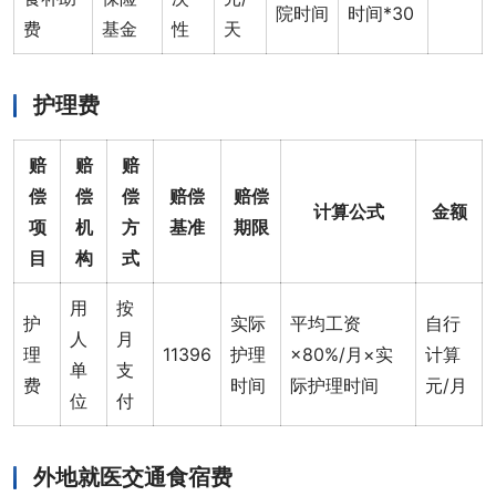
院时间
时间*30
费
基金
性
天
护理费
赔
赔
赔
偿
偿
偿
赔偿
赔偿
计算公式
金额
项
机
方
基准
期限
目
构
式
用
按
护
实际
平均工资
自行
人
月
理
11396
护理
×80%/月×实
计算
单
支
费
时间
际护理时间
元/月
位
付
外地就医交通食宿费