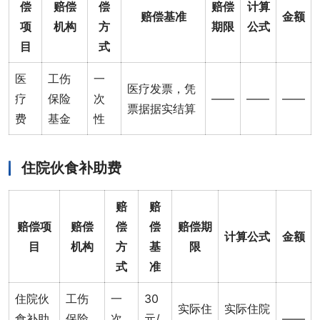
偿
赔偿
偿
赔偿
计算
赔偿基准
金额
项
机构
方
期限
公式
目
式
医
工伤
一
医疗发票，凭
疗
保险
次
——
——
——
票据据实结算
费
基金
性
住院伙食补助费
赔
赔
赔偿项
赔偿
偿
偿
赔偿期
计算公式
金额
目
机构
方
基
限
式
准
住院伙
工伤
一
30
实际住
实际住院
食补助
保险
次
元/
——