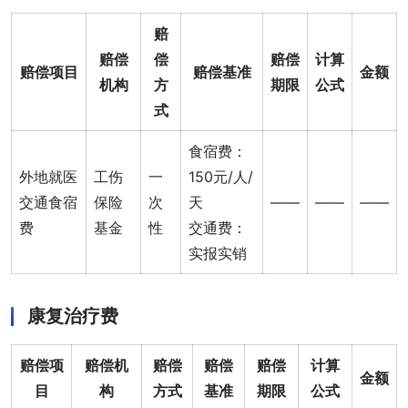
赔
赔偿
偿
赔偿
计算
赔偿项目
赔偿基准
金额
机构
方
期限
公式
式
食宿费：
外地就医
工伤
一
150元/人/
交通食宿
保险
次
天
——
——
——
费
基金
性
交通费：
实报实销
康复治疗费
赔偿项
赔偿机
赔偿
赔偿
赔偿
计算
金额
目
构
方式
基准
期限
公式