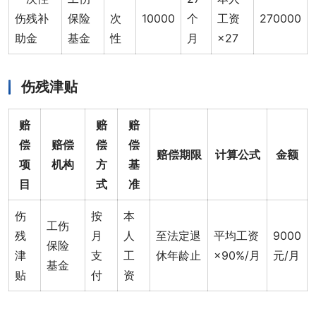
伤残补
保险
次
10000
个
工资
270000
助金
基金
性
月
×27
伤残津贴
赔
赔
赔
偿
赔偿
偿
偿
赔偿期限
计算公式
金额
项
机构
方
基
目
式
准
伤
按
本
工伤
残
月
人
至法定退
平均工资
9000
保险
津
支
工
休年龄止
×90%/月
元/月
基金
贴
付
资