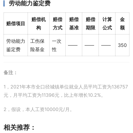
劳动能力鉴定费
赔偿机
赔偿
赔偿
赔偿
计算
金
赔偿项目
构
方式
基准
期限
公式
额
劳动能力
工伤保
一次
——
——
——
350
鉴定费
险基金
性
备注：
1，2021年本市全口径城镇单位就业人员平均工资为136757
元，月平均工资为11396元，比上年增长10.2%。
2，假设，本人工资10000元/月。
相关推荐：