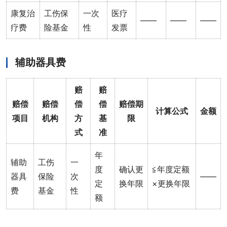
康复治
工伤保
一次
医疗
——
——
——
疗费
险基金
性
发票
辅助器具费
赔
赔
赔偿
赔偿
偿
偿
赔偿期
计算公式
金额
项目
机构
方
基
限
式
准
年
辅助
工伤
一
度
确认更
≦年度定额
器具
保险
次
——
定
换年限
×更换年限
费
基金
性
额