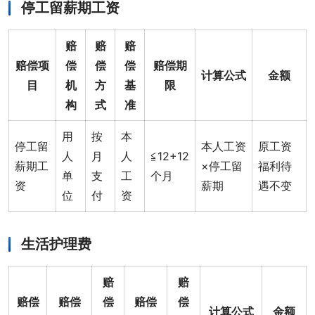
停工留薪期工资
赔
赔
赔
赔偿项
偿
偿
偿
赔偿期
计算公式
金额
目
机
方
基
限
构
式
准
用
按
本
停工留
本人工资
原工资
人
月
人
≦12+12
薪期工
×停工留
福利待
单
支
工
个月
资
薪期
遇不变
位
付
资
生活护理费
赔
赔
赔偿
赔偿
偿
赔偿
偿
计算公式
金额