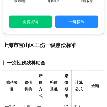
极速服务
知名律师
服务保障
免费咨询
一键拨号
上海市宝山区工伤一级赔偿标准
一次性伤残补助金
赔
赔
赔偿项
赔偿
偿
赔偿
偿
计算
金额
目
机构
方
基准
期
公式
式
限
一次性
工伤
一
27
本人