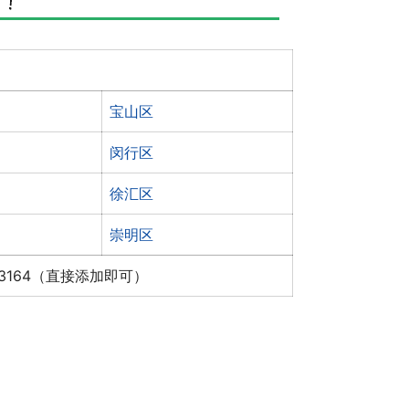
宝山区
闵行区
徐汇区
崇明区
x3164（直接添加即可）