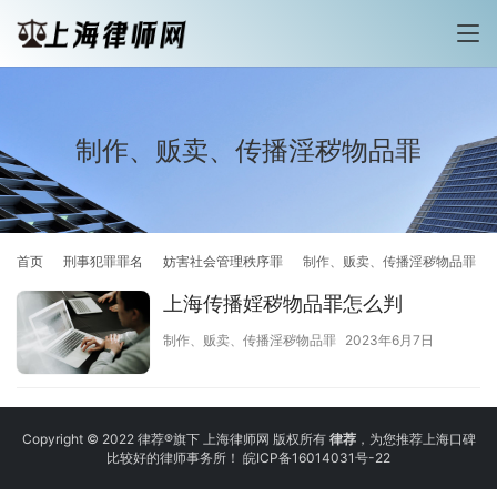
制作、贩卖、传播淫秽物品罪
首页
刑事犯罪罪名
妨害社会管理秩序罪
制作、贩卖、传播淫秽物品罪
上海传播婬秽物品罪怎么判
制作、贩卖、传播淫秽物品罪
2023年6月7日
Copyright © 2022 律荐®旗下 上海律师网 版权所有
律荐
，为您推荐上海口碑
比较好的律师事务所！
皖ICP备16014031号-22