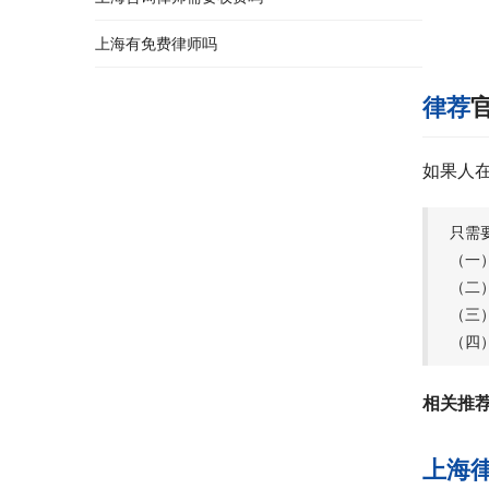
上海有免费律师吗
律荐
如果人
只需
（一
（二
（三
（四
相关推
上海