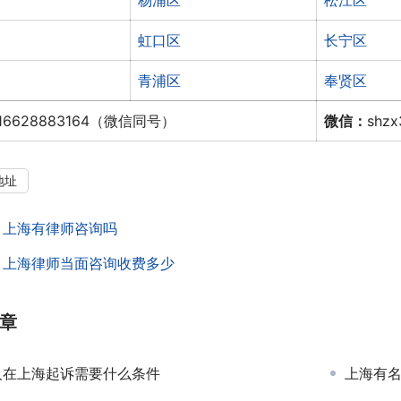
杨浦区
松江区
虹口区
长宁区
青浦区
奉贤区
16628883164（微信同号）
微信：
shz
地址
：
上海有律师咨询吗
：
上海律师当面咨询收费多少
章
人在上海起诉需要什么条件
上海有