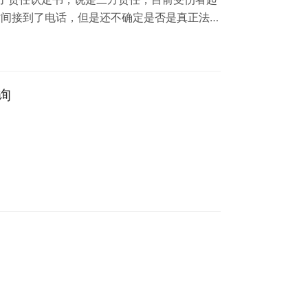
时间接到了电话，但是还不确定是否是真正法院
是本人，认识不认识本人，之后接电话的说不认
票吧 好的谢谢，咨询需要收费吗？ 律师：简
询