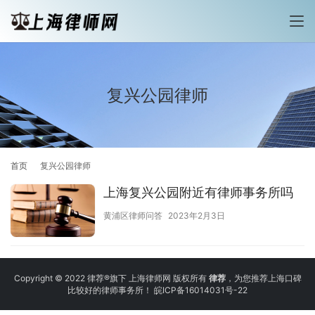
复兴公园律师
首页
复兴公园律师
上海复兴公园附近有律师事务所吗
黄浦区律师问答
2023年2月3日
Copyright © 2022 律荐®旗下 上海律师网 版权所有
律荐
，为您推荐上海口碑
比较好的律师事务所！
皖ICP备16014031号-22