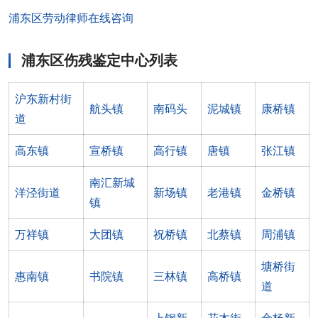
浦东区劳动律师在线咨询
浦东区伤残鉴定中心列表
沪东新村街
航头镇
南码头
泥城镇
康桥镇
道
高东镇
宣桥镇
高行镇
唐镇
张江镇
南汇新城
洋泾街道
新场镇
老港镇
金桥镇
镇
万祥镇
大团镇
祝桥镇
北蔡镇
周浦镇
塘桥街
惠南镇
书院镇
三林镇
高桥镇
道