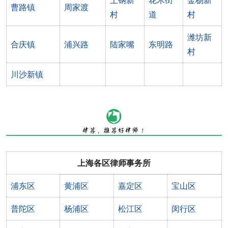
上钢新
花木街
金杨新
曹路镇
周家渡
村
道
村
潍坊新
合庆镇
浦兴路
陆家嘴
东明路
村
川沙新镇
上海各区律师事务所
浦东区
黄浦区
嘉定区
宝山区
普陀区
杨浦区
松江区
闵行区