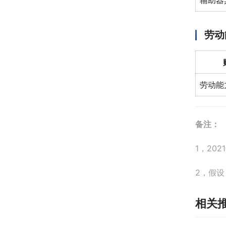
辅助器
劳动
劳动能
备注：
1，20
2，假设
相关