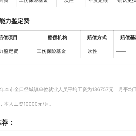
具费
工伤保险基金
一次性
年度定额
确认更
能力鉴定费
赔偿项目
赔偿机构
赔偿方式
赔偿基
力鉴定费
工伤保险基金
一次性
——
21年本市全口径城镇单位就业人员平均工资为136757元，月平均工资
，本人工资10000元/月。
推荐：