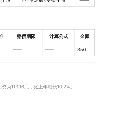
换年限
≦年度定额×更换年限
——
准
赔偿期限
计算公式
金额
——
——
350
为11396元，比上年增长10.2%。