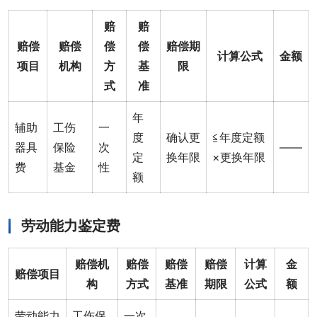
赔
赔
赔偿
赔偿
偿
偿
赔偿期
计算公式
金额
项目
机构
方
基
限
式
准
年
辅助
工伤
一
度
确认更
≦年度定额
器具
保险
次
——
定
换年限
×更换年限
费
基金
性
额
劳动能力鉴定费
赔偿机
赔偿
赔偿
赔偿
计算
金
赔偿项目
构
方式
基准
期限
公式
额
劳动能力
工伤保
一次