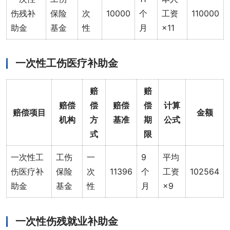
伤残补
保险
次
10000
个
工资
110000
助金
基金
性
月
×11
一次性工伤医疗补助金
赔
赔
赔偿
偿
赔偿
偿
计算
赔偿项目
金额
机构
方
基准
期
公式
式
限
一次性工
工伤
一
9
平均
伤医疗补
保险
次
11396
个
工资
102564
助金
基金
性
月
×9
一次性伤残就业补助金