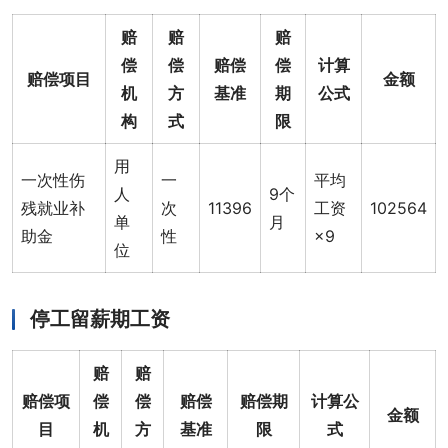
赔
赔
赔
偿
偿
赔偿
偿
计算
赔偿项目
金额
机
方
基准
期
公式
构
式
限
用
一次性伤
一
平均
人
9个
残就业补
次
11396
工资
102564
单
月
助金
性
×9
位
停工留薪期工资
赔
赔
赔偿项
偿
偿
赔偿
赔偿期
计算公
金额
目
机
方
基准
限
式