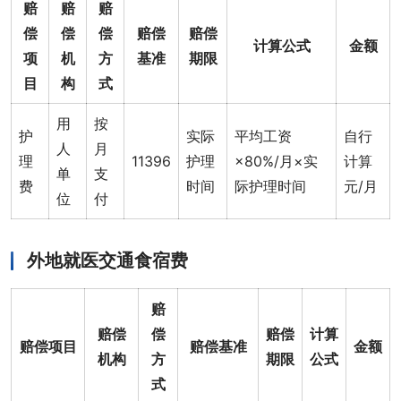
赔
赔
赔
偿
偿
偿
赔偿
赔偿
计算公式
金额
项
机
方
基准
期限
目
构
式
用
按
护
实际
平均工资
自行
人
月
理
11396
护理
×80%/月×实
计算
单
支
费
时间
际护理时间
元/月
位
付
外地就医交通食宿费
赔
赔偿
偿
赔偿
计算
赔偿项目
赔偿基准
金额
机构
方
期限
公式
式