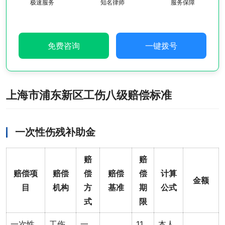
极速服务
知名律师
服务保障
免费咨询
一键拨号
上海市浦东新区工伤八级赔偿标准
一次性伤残补助金
赔
赔
赔偿项
赔偿
偿
赔偿
偿
计算
金额
目
机构
方
基准
期
公式
式
限
一次性
工伤
一
11
本人