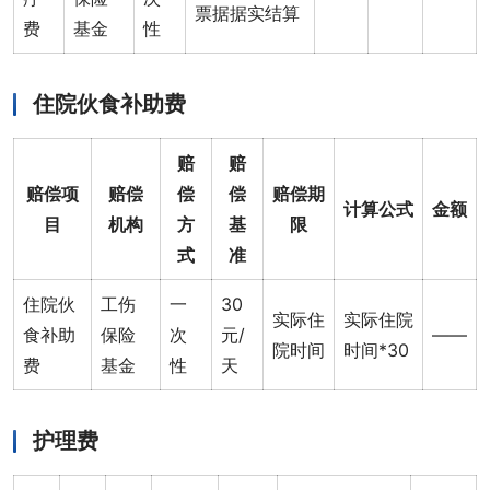
票据据实结算
费
基金
性
住院伙食补助费
赔
赔
赔偿项
赔偿
偿
偿
赔偿期
计算公式
金额
目
机构
方
基
限
式
准
住院伙
工伤
一
30
实际住
实际住院
食补助
保险
次
元/
——
院时间
时间*30
费
基金
性
天
护理费