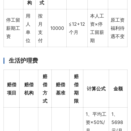
构
式
用
按
本人工
停工留
原工资
人
月
≦12+12
资×停
薪期工
10000
福利待
单
支
个月
工留薪
资
遇不变
位
付
期
生活护理费
赔
赔
赔偿
赔偿
偿
赔偿
偿
计算公式
金额
项目
机构
方
基准
期
式
限
1、平均工
1、
资×50%/
5698
月
元/月