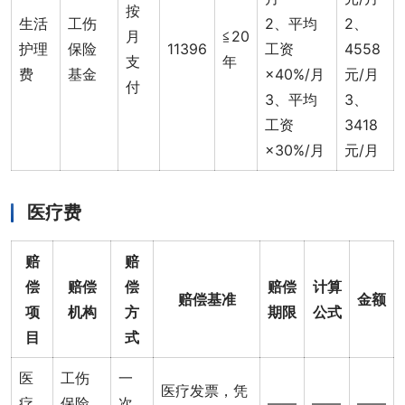
按
生活
工伤
2、平均
2、
月
≦20
护理
保险
11396
工资
4558
支
年
费
基金
×40%/月
元/月
付
3、平均
3、
工资
3418
×30%/月
元/月
医疗费
赔
赔
偿
赔偿
偿
赔偿
计算
赔偿基准
金额
项
机构
方
期限
公式
目
式
医
工伤
一
医疗发票，凭
疗
保险
次
——
——
——