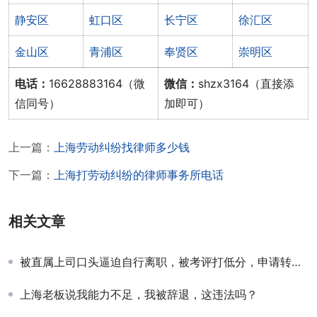
静安区
虹口区
长宁区
徐汇区
金山区
青浦区
奉贤区
崇明区
电话：
16628883164（微
微信：
shzx3164（直接添
信同号）
加即可）
上一篇：
上海劳动纠纷找律师多少钱
下一篇：
上海打劳动纠纷的律师事务所电话
相关文章
被直属上司口头逼迫自行离职，被考评打低分，申请转团队不放人，外加强行架空、工作交接以至于现在无工作安排。这种情况该怎么办
上海老板说我能力不足，我被辞退，这违法吗？