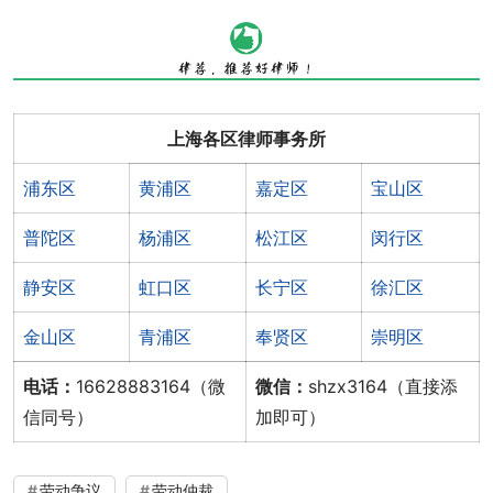
上海各区律师事务所
浦东区
黄浦区
嘉定区
宝山区
普陀区
杨浦区
松江区
闵行区
静安区
虹口区
长宁区
徐汇区
金山区
青浦区
奉贤区
崇明区
电话：
16628883164（微
微信：
shzx3164（直接添
信同号）
加即可）
劳动争议
劳动仲裁