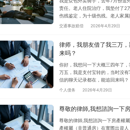
我是众包外卖骑手，去年7月份送
责任。老人住院治疗，我垫付了2
伤残鉴定，为十级伤残。老人家属
费、伤残鉴定费及交通费说不在赔
交通事故赔偿
2026年4月29日
一下这块是否合理合规，另外我垫
协议后再支付，目前这状况很难达
律师，我朋友借了我三万，
律师了。 保险说条款里有明确说
来吗？
范围，那…
你好，我想问一下大概三四年了，
万五，我是支付宝转的，当时没有
信的聊天记录都在，能追回来吗？
不能追回是看对方有没有履行能力
个人债务
2026年4月29日
定拿到钱。如果对方正常工作有收
尊敬的律師,我想諮詢一下
尊敬的律師,我想諮詢一下房產權
產權屬（非普通房）在實際出資人