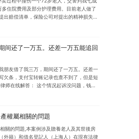
外卖过程中撞伤一个72岁老人，交警判我七成
万多住院费用及部分护理费用。目前老人做了
提出赔偿清单，保险公司对提出的精神损失
偿范围，要求我们自行协商解决，所以想咨询
付的住院费用保险现在也不给我，说我们达成
成协议，不知怎么办，所以咨询一下，谢谢陶
期间还了一万五。还差一万五能追回
明，精神损失费不、交通费及间接费用不在理赔
我朋友借了我三万，期间还了一万五。还差一
写欠条，支付宝转账记录也查不到了，但是短
 律师在线解答： 这个情况起诉没问题，钱能
。譬如对方现在就是穷光蛋，那胜诉了也不一
入，那么这些钱追回的概率就大。
房產權屬相關的問題
屬相關的問題,本案例涉及贍養老人及其世後房
（外籍）和借名登記人（上海人）在現有法律