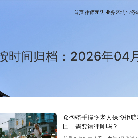
首页
律师团队
业务区域
业务
按时间归档：2026年04
众包骑手撞伤老人保险拒赔
回，需要请律师吗？