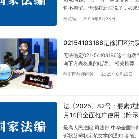
也不拘留。但现在新法说了，如果
第一次违法但情节特别严重、影响
刑法编
2025年6月28日
为），公安机关就可以依法对他们
年来未成年人违法犯罪的情况确实
成年人犯罪数量总体是上升的。 光
02154103186是徐汇区法
未…
无法确定021-54103186这
询下方表格里的电话。 相关推荐：
徐汇区律师问答
2025年6月25日
法〔2025〕82号：要素式
月14日全面推广使用（附
最高人民法院 司法部 中华全国律师
诉状答辩状示范文本的通知 各省、