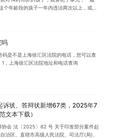
这个年龄段的孩子一年内违法两次以上，或者
特别坏（比如打人、威胁同学这种校园欺凌行
执行拘留了。 这个变化挺大的，主要是因为近
在增多。最高法院的数据就显示，最近三年未
是2024年，全国检察机关受理审查起诉的
院吗
个电话号码是不是上海徐汇区法院的电话，您可以查
 1，上海徐汇区法院地址和电话查询
起诉状、答辩状新增67类，2025年7
示范文本下载）
协会 法〔2025〕82 号 关于印发部分案件起
自治区、直辖市高级人民法院、司法厅(局)、