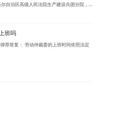
维吾尔自治区高级人民法院生产建设兵团分院，
 …… 在此基础上,我们对第一批11类试行示
对刑事(自诉)、民事、商事、知识产权、海
执行等9个领域常见多发诉讼案件研究制定了
上班吗
类示范文本合并印发，自…
 律荐答复： 劳动仲裁委的上班时间依照法定