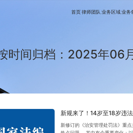
首页
律师团队
业务区域
业务
按时间归档：2025年06
新规来了！14岁至18岁违
新修订的《治安管理处罚法》重点
热点问题。 其中有个重要变化：以