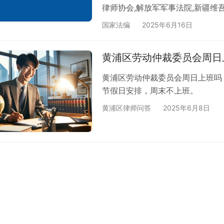
律师协会,解放军军事法院,新疆
新疆生产建设兵团司法局、律师协会:
国家法编
2025年6月16日
范文本进行修改完善的同时，又针
事、行政、环境资源、国家赔偿、
黄浦区劳动仲裁委员会周日
56类新的示范文本,现将两批67
黄浦区劳动仲裁委员会周日上班吗
节假日安排，周末不上班。
黄浦区律师问答
2025年6月8日